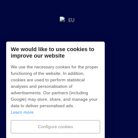
We would like to use cookies to
improve our website
We use the necessary cookies for the proper
functioning of the website. In addition,
cookies are used to perform statistical
analyses and personalisation of
advertisements. Our partners (including
Google) may store, share, and manage your
data to deliver personalised ads.
Learn more
Configure cookies
©
2026
Punta Amanay. Tous droits réservés.